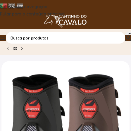
Saltar para navegação
Pular para o conteúdo principal
Casa
Produto
Protector Boleto Zandona Air Master