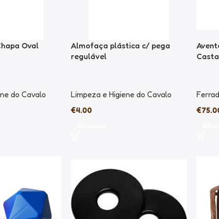
Chapa Oval
Almofaça plástica c/ pega
Avent
regulável
Casta
ene do Cavalo
Limpeza e Higiene do Cavalo
Ferrad
€
4.00
€
75.0
Adicionar
Adici