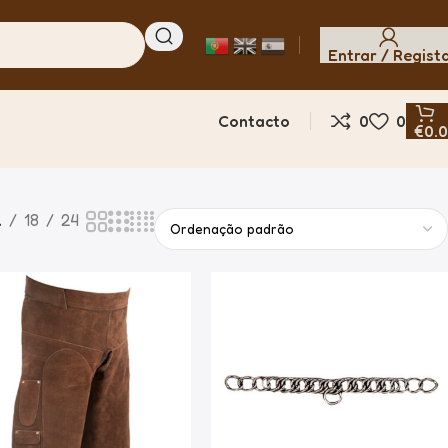
Entrar / Regist
Contacto
0
0
€
0.
2
18
24