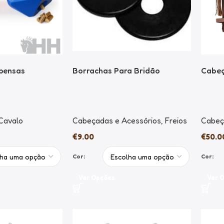
pensas
Borrachas Para Bridão
Cabeç
 Cavalo
Cabeçadas e Acessórios
,
Freios
Cabeç
€
9.00
€
50.0
Cor:
Cor:
Ver Opções
Ver 