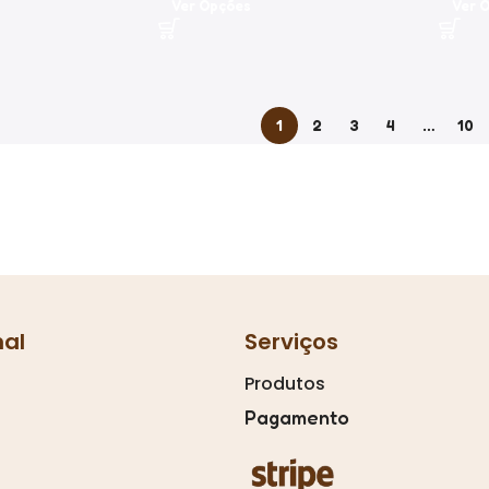
Ver Opções
Ver 
1
2
3
4
…
10
nal
Serviços
Produtos
Pagamento