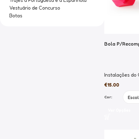
Trajes à Portuguesa e à Espanhola
Vestuário de Concurso
Botas
Bola P/Recom
Instalações do
€
15.00
Cor:
Ver Opções