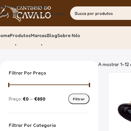
Saltar para navegação
Pular para o conteúdo principal
Home
Produtos
Marcas
Blog
Sobre Nós
Hispano Hipica
Casa
Produto
A mostrar 1–12 
Filtrar Por Preço
Preço:
€0
—
€850
Filtrar
Filtrar Por Categoria