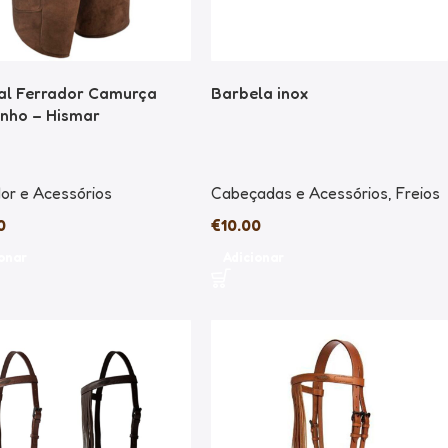
al Ferrador Camurça
Barbela inox
nho – Hismar
or e Acessórios
Cabeçadas e Acessórios
,
Freios
0
€
10.00
onar
Adicionar