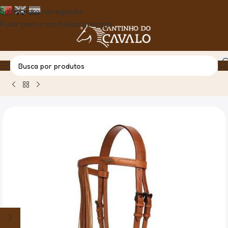
Saltar para navegação
Pular para o conteúdo principal
Casa
Produto
Cabeçada à Espanhola C/Cisgola