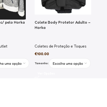
c/ pelo Horka
Colete Body Protetor Adulto –
Horka
tlet
Coletes de Proteção e Toques
€
100.00
Tamanho:
Ver Opções