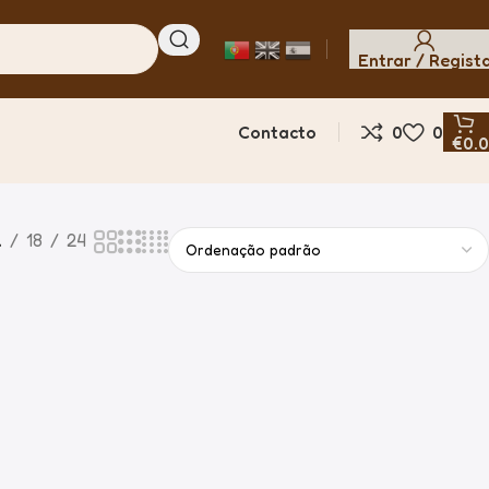
Entrar / Regist
Contacto
0
0
€
0.
2
18
24