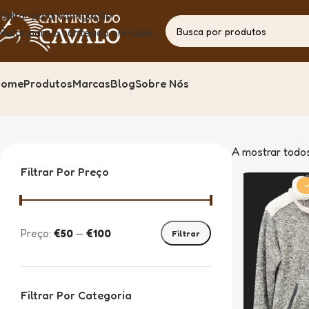
Saltar para navegação
Pular para o conteúdo principal
Home
Produtos
Marcas
Blog
Sobre Nós
Horka
Casa
Produto
A mostrar todos
Filtrar Por Preço
-
Preço:
€50
—
€100
Filtrar
Filtrar Por Categoria