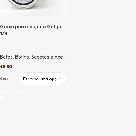
Graxa para calçado Galgo
1/4
Botas
,
Botins
,
Sapatos e Acessórios
€
5.50
Cor:
Ver Opções