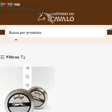
Saltar para navegação
Pular para o conteúdo principal
Galgo
Casa
Produto
Filtros