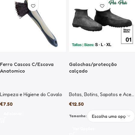
Ferro Cascos C/Escova
Galochas/protecção
Anatomico
calçado
Limpeza e Higiene do Cavalo
Botas
,
Botins
,
Sapatos e Acessórios
€
7.50
€
12.50
Adicionar
Tamanho:
Ver Opções