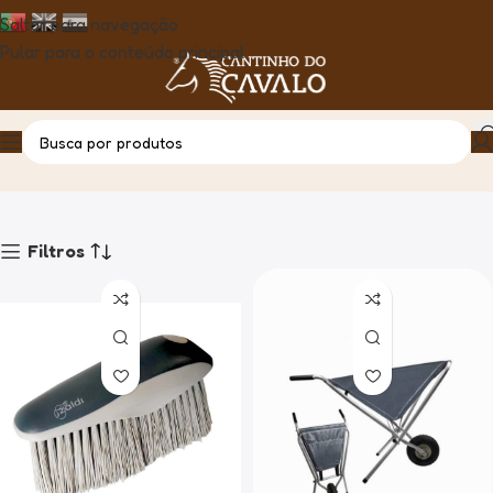
Saltar para navegação
Pular para o conteúdo principal
Zaldi
Casa
Produto
Filtros