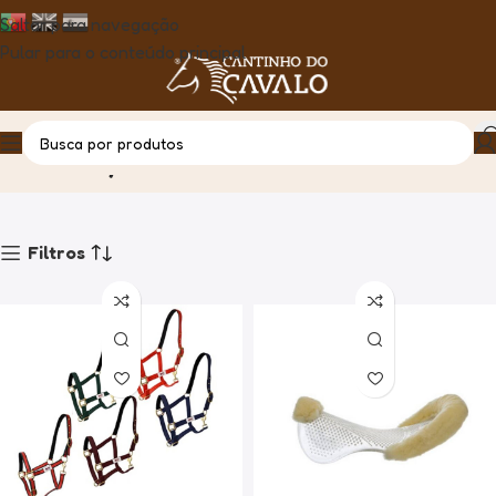
Saltar para navegação
Pular para o conteúdo principal
Country
Casa
Produto
Filtros