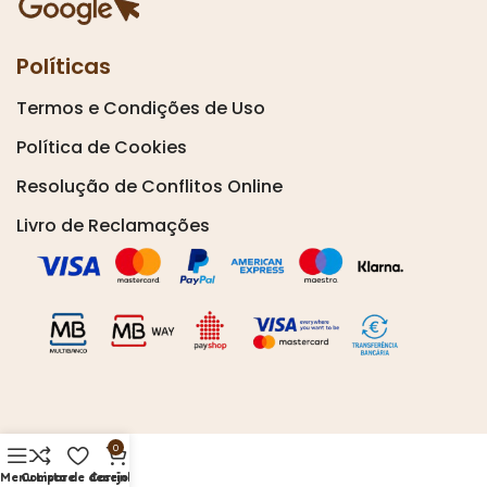
Políticas
Termos e Condições de Uso
Política de Cookies
Resolução de Conflitos Online
Livro de Reclamações
0
Menu
Compare
Lista de desejos
Carrinho