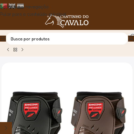
Saltar para navegação
Pular para o conteúdo principal
Casa
Produto
Protector Boleto Zandona Pro Junior Air P/P