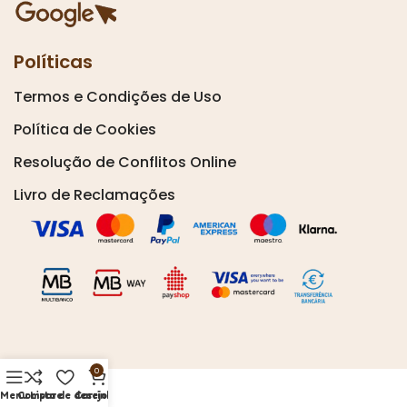
Políticas
Termos e Condições de Uso
Política de Cookies
Resolução de Conflitos Online
Livro de Reclamações
0
Menu
Compare
Lista de desejos
Carrinho