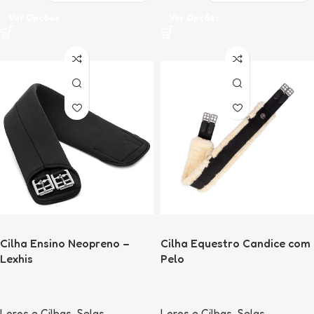
Ver Opções
Ver Opções
Cilha Ensino Neopreno –
Cilha Equestro Candice com
Lexhis
Pelo
Loros e Cilhas
,
Selas
Loros e Cilhas
,
Selas