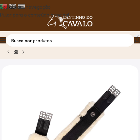
Saltar para navegação
Pular para o conteúdo principal
Casa
Produto
Cilha Equestro Candice com Pelo