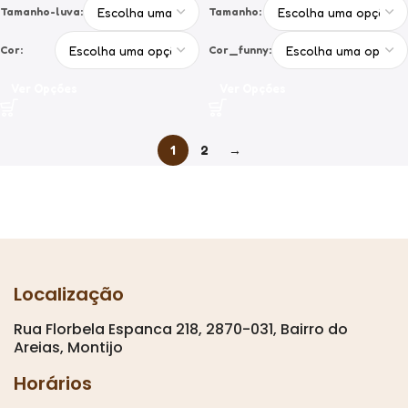
Tamanho-luva:
Tamanho:
Cor:
Cor_funny:
Ver Opções
Ver Opções
1
2
→
Localização
Rua Florbela Espanca 218, 2870-031, Bairro do
Areias, Montijo
Horários