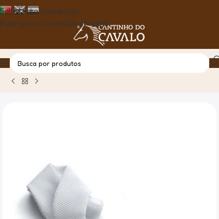
Saltar para navegação
Pular para o conteúdo principal
Casa
Produto
Gravata Piké Equiline Slim Branca