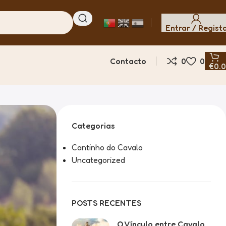
Entrar / Regist
Contacto
0
0
€
0.
Categorias
Cantinho do Cavalo
Uncategorized
POSTS RECENTES
O Vínculo entre Cavalo