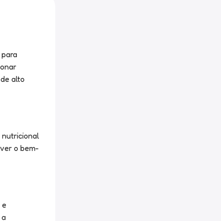
 para
ionar
de alto
nutricional
over o bem-
 e
 a