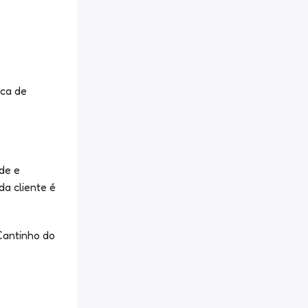
ica de
de e
a cliente é
Cantinho do