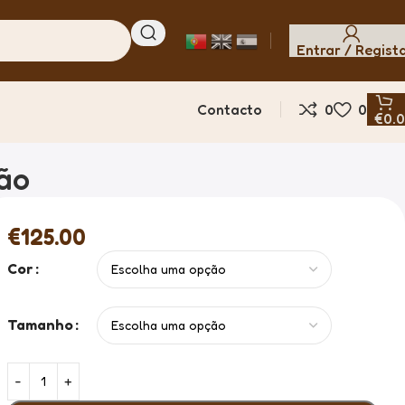
Entrar / Regist
Contacto
0
0
€
0.
ão
€
125.00
Cor
Tamanho