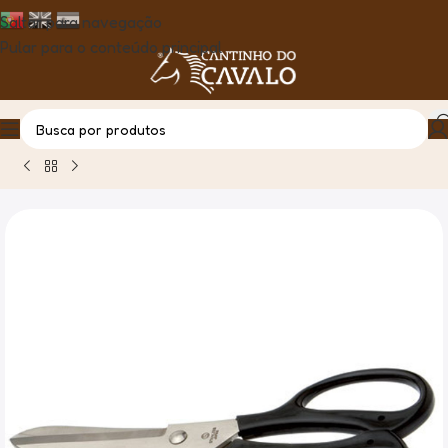
Saltar para navegação
Pular para o conteúdo principal
Casa
Produto
Tesoura P/Corta Crinas Inox Cabo Plástico