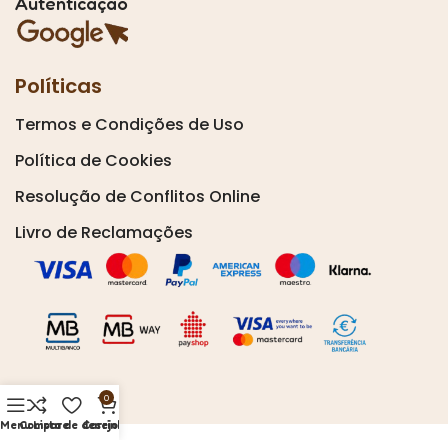
Autenticação
Políticas
Termos e Condições de Uso
Política de Cookies
Resolução de Conflitos Online
Livro de Reclamações
0
Menu
Compare
Lista de desejos
Carrinho