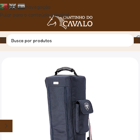
Saltar para navegação
Pular para o conteúdo principal
Casa
Produto
Saco P/Botas Ariat Team Tall