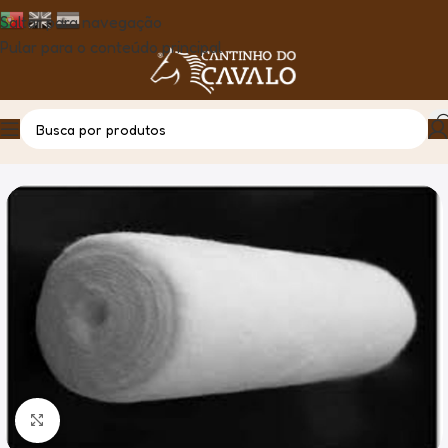
Saltar para navegação
Pular para o conteúdo principal
Casa
Produto
Rolo Algodão 1kg
Clique para ampliar