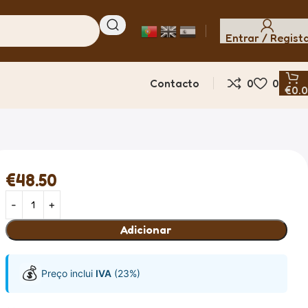
Entrar / Regist
Contacto
0
0
€
0.
€
48.50
Adicionar
💰
Preço inclui
IVA
(23%)