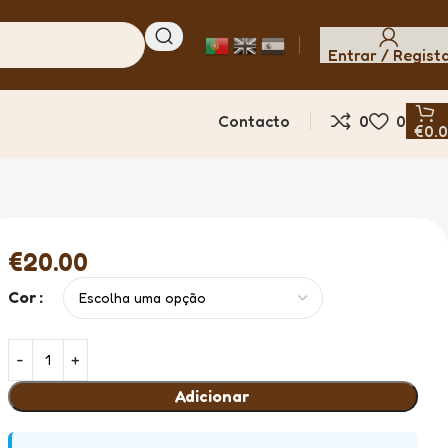
Entrar / Regist
Contacto
0
0
€
0.
€
20.00
Cor
Adicionar