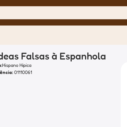
deas Falsas à Espanhola
:
Hispano Hipica
ência:
01110061