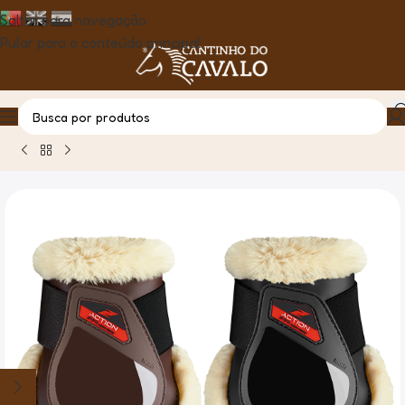
Saltar para navegação
Pular para o conteúdo principal
Casa
Produto
Protector Boleto Zandona Action Techno-Fu