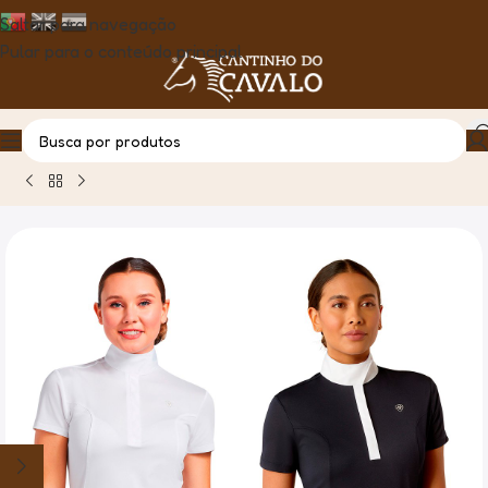
Saltar para navegação
Pular para o conteúdo principal
Casa
Produto
Polo P/Concurso Senhora Manga Curta Aptos