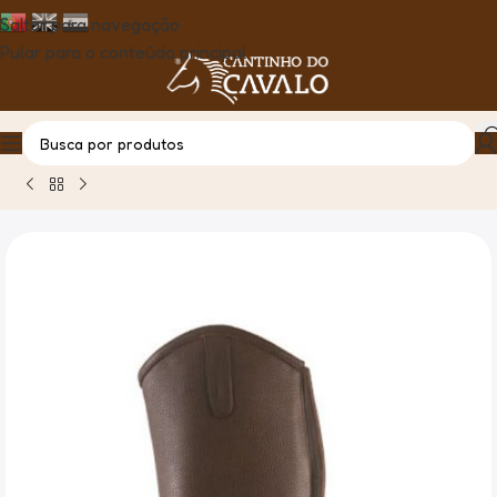
Saltar para navegação
Pular para o conteúdo principal
Casa
Produto
Polaina Citadelle de pele c/elástico