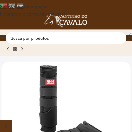
Saltar para navegação
Pular para o conteúdo principal
Casa
Produto
Pensos Descanso Neopremo C/Ligadura