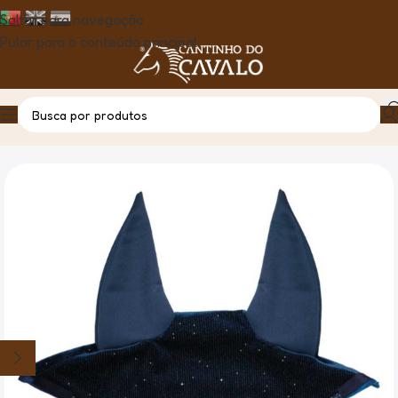
Saltar para navegação
Pular para o conteúdo principal
Casa
Produto
Orelheiras Maxxi