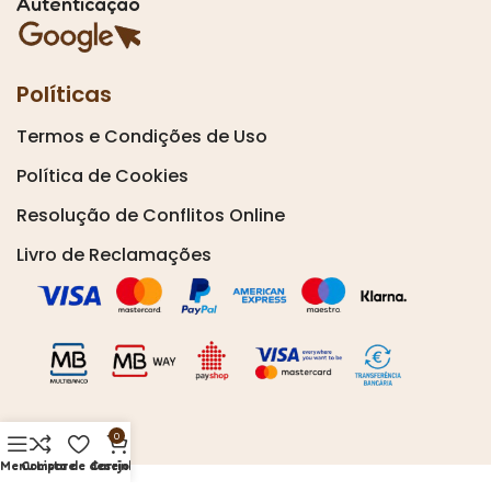
Autenticação
Políticas
Termos e Condições de Uso
Política de Cookies
Resolução de Conflitos Online
Livro de Reclamações
0
Menu
Compare
Lista de desejos
Carrinho