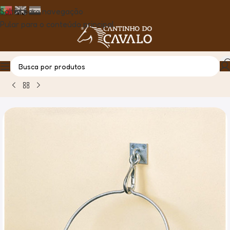
Saltar para navegação
Pular para o conteúdo principal
Casa
Produto
Mosquetão C/Placa P/Fixar na Parede Stubb