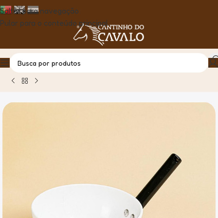
Saltar para navegação
Pular para o conteúdo principal
Casa
Produto
Medida Ração Redonda Stubbs S80 2,7L