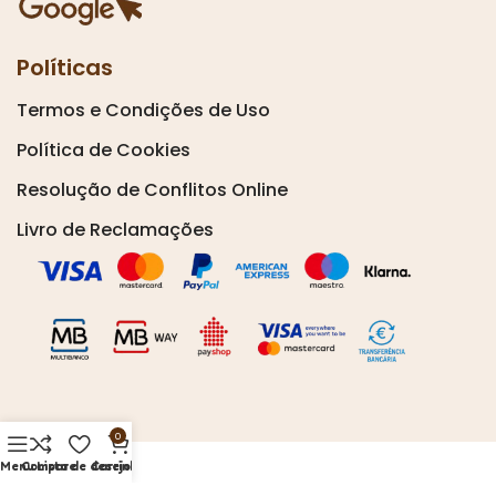
Políticas
Termos e Condições de Uso
Política de Cookies
Resolução de Conflitos Online
Livro de Reclamações
0
Menu
Compare
Lista de desejos
Carrinho