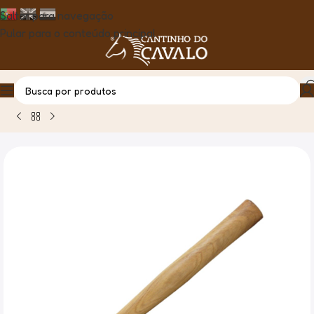
Saltar para navegação
Pular para o conteúdo principal
Casa
Produto
Martelo Ferrador P/Cravar – Buffalo