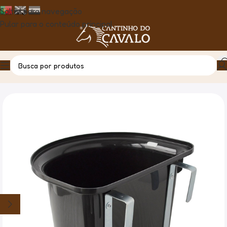
Saltar para navegação
Pular para o conteúdo principal
Casa
Produto
Manjedoura de Porta c/encaixe