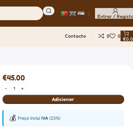
Entrar / Regist
Contacto
0
0
€
0.
€
45.00
Adicionar
💰
Preço inclui
IVA
(23%)