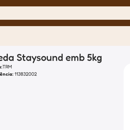
eda Staysound emb 5kg
:
TRM
ência:
113832002