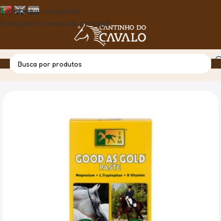
Saltar para navegação
Pular para o conteúdo principal
Casa
Produto
Good As Gold 3X35 GR