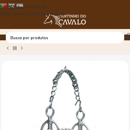
Saltar para navegação
Pular para o conteúdo principal
Casa
Produto
Freio de Atrelagem Liverpool C/3 Passador