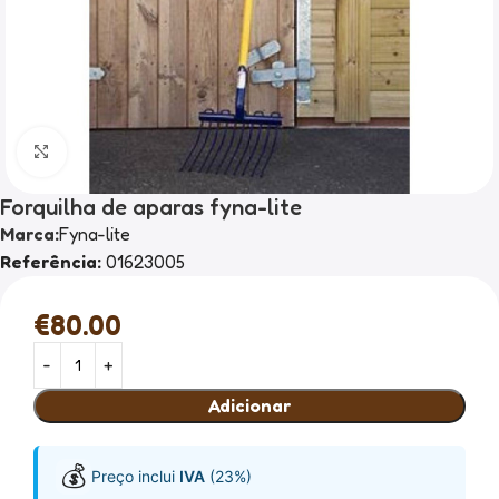
Clique para ampliar
Forquilha de aparas fyna-lite
Marca:
Fyna-lite
Referência:
01623005
€
80.00
Adicionar
💰
Preço inclui
IVA
(23%)