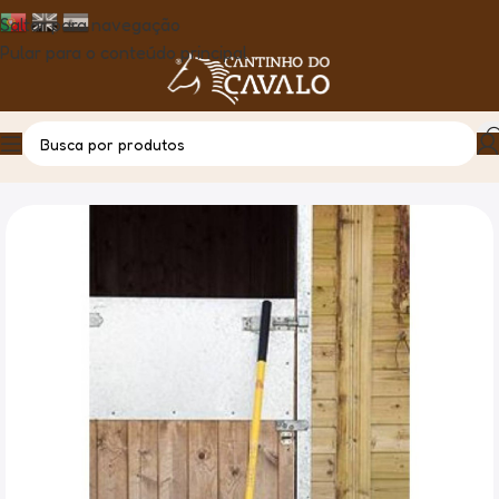
Saltar para navegação
Pular para o conteúdo principal
Casa
Produto
Forquilha de aparas fyna-lite