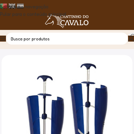
Saltar para navegação
Pular para o conteúdo principal
Casa
Produto
Formas de Botas