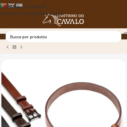
Saltar para navegação
Pular para o conteúdo principal
Casa
Produto
Focinheira P/Cabeçada à Espanhola