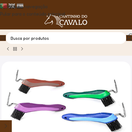
Saltar para navegação
Pular para o conteúdo principal
Casa
Produto
Ferro Cascos C/Escova – Lexhis Soft Line