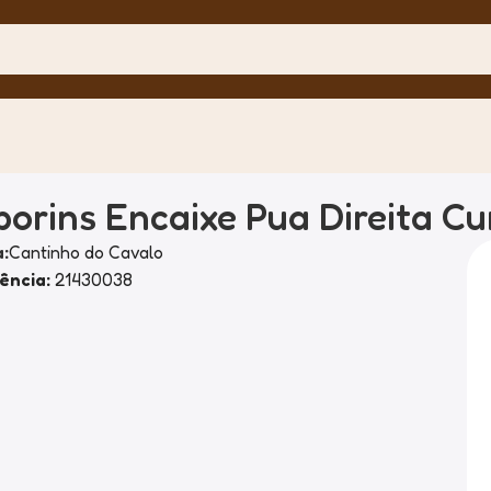
porins Encaixe Pua Direita C
:
Cantinho do Cavalo
ência:
21430038