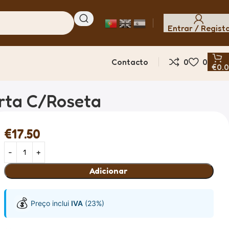
Entrar / Regist
Contacto
0
0
€
0.
urta C/Roseta
€
17.50
Adicionar
💰
Preço inclui
IVA
(23%)