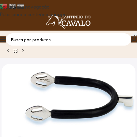
Saltar para navegação
Pular para o conteúdo principal
Casa
Produto
Esporas Unisex Forradas Pua Martelo 20mm 