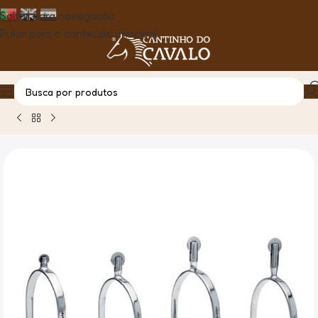
Saltar para navegação
Pular para o conteúdo principal
Casa
Produto
Esporas Homem Sefton Inox com Roleta Plan