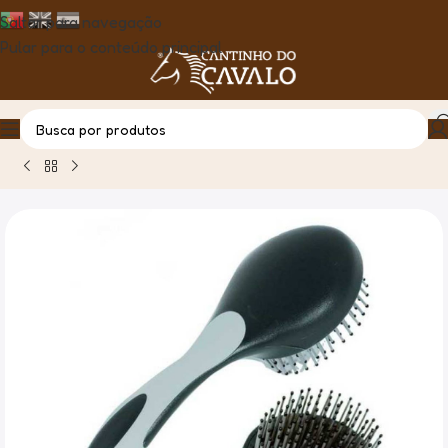
Saltar para navegação
Pular para o conteúdo principal
Casa
Produto
Escova Para Cauda E Crina Com Cabo Anató