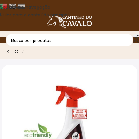
Saltar para navegação
Pular para o conteúdo principal
Casa
Produto
Desembaraçador Crinas Power Noz 550ml