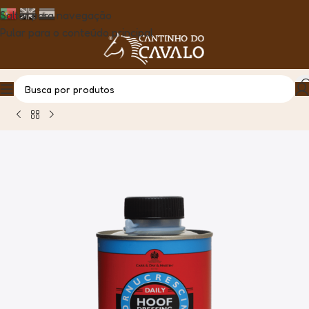
Saltar para navegação
Pular para o conteúdo principal
Casa
Produto
Cornucrescine Hoof Dressing, 500ml