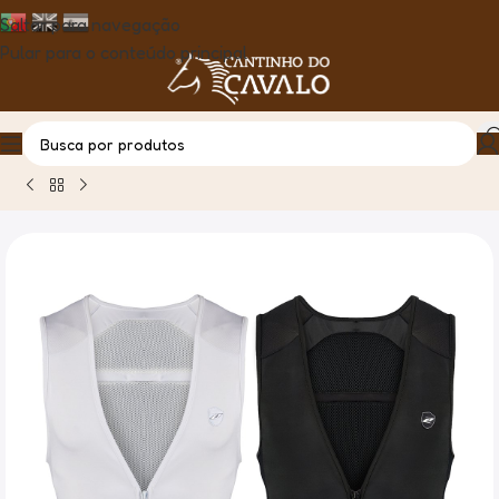
Saltar para navegação
Pular para o conteúdo principal
Casa
Produto
Colete Protector Adulto P/Competição – Za