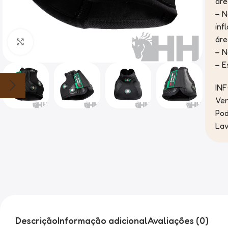
áre
– N
inf
áre
Clique para ampliar
– N
– E
IN
Ven
Pod
Lav
Descrição
Informação adicional
Avaliações (0)