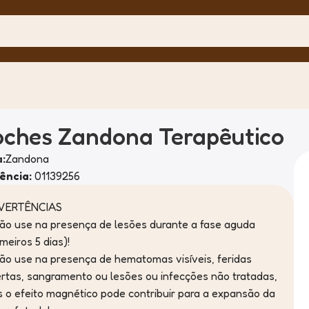
oches Zandona Terapêutico
:
Zandona
ência:
01139256
VERTÊNCIAS
ão use na presença de lesões durante a fase aguda
imeiros 5 dias)!
ão use na presença de hematomas visíveis, feridas
rtas, sangramento ou lesões ou infecções não tratadas,
s o efeito magnético pode contribuir para a expansão da