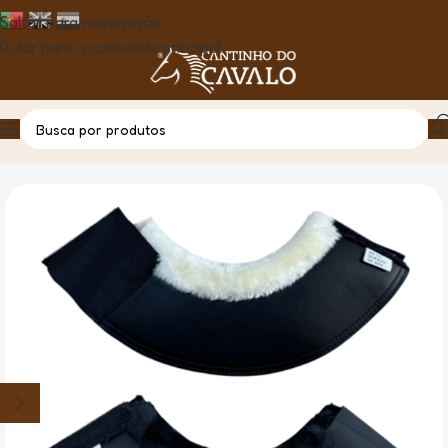
Saltar para navegação
Pular para o conteúdo principal
Casa
Produto
Cloches Neopremo C/Pelo