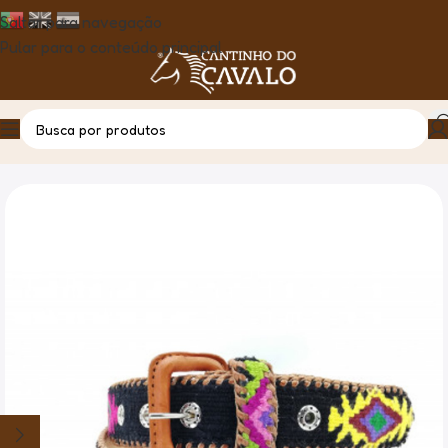
Saltar para navegação
Pular para o conteúdo principal
Casa
Produto
Cinto Naif Guatemala – Preto