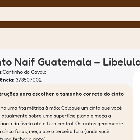
nto Naif Guatemala – Libelul
:
Cantinho do Cavalo
ência:
373507002
truções para escolher o tamanho correto do cinto
ha uma fita métrica à mão: Coloque um cinto que você
 atualmente sobre uma superfície plana e meça a
tância da fivela até o furo central. Os cintos geralmente
 cinco furos; meça até o terceiro furo (onde você
tuma fechar o cinto).