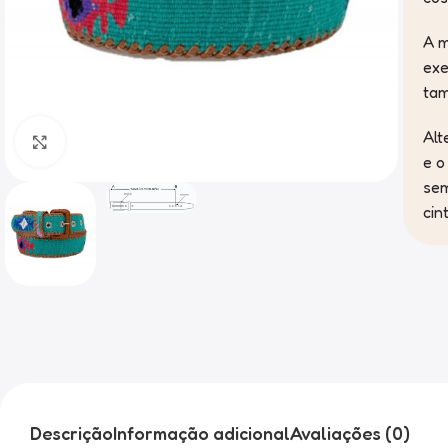
A m
exe
tam
Alt
Clique para ampliar
e o
sem
cin
Descrição
Informação adicional
Avaliações (0)