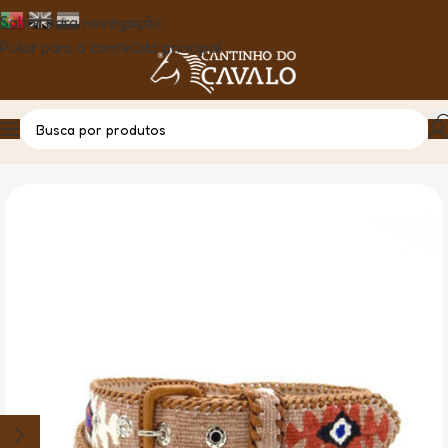
Saltar para navegação
Pular para o conteúdo principal
Casa
Produto
Cinto Naif Guatemala – Creme