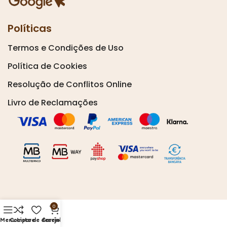
Políticas
Termos e Condições de Uso
Política de Cookies
Resolução de Conflitos Online
Livro de Reclamações
0
Menu
Compare
Lista de desejos
Carrinho