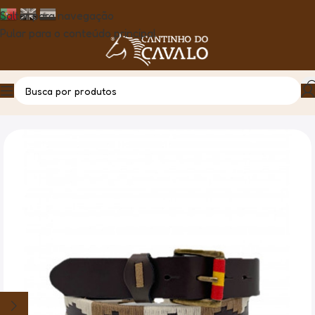
Saltar para navegação
Pular para o conteúdo principal
Casa
Produto
Cinto Argentino Bordado – 29