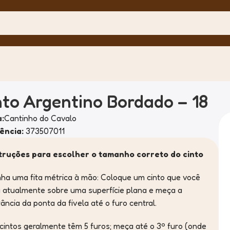
nto Argentino Bordado – 18
:
Cantinho do Cavalo
ência:
373507011
truções para escolher o tamanho correto do cinto
ha uma fita métrica à mão: Coloque um cinto que você
 atualmente sobre uma superfície plana e meça a
tância da ponta da fivela até o furo central.
cintos geralmente têm 5 furos; meça até o 3º furo (onde