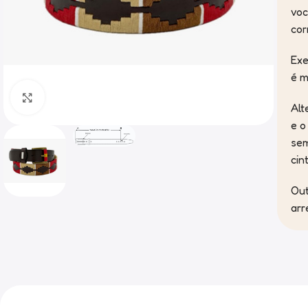
voc
cor
Exe
é m
Clique para ampliar
Alt
e o
sem
cin
Out
arr